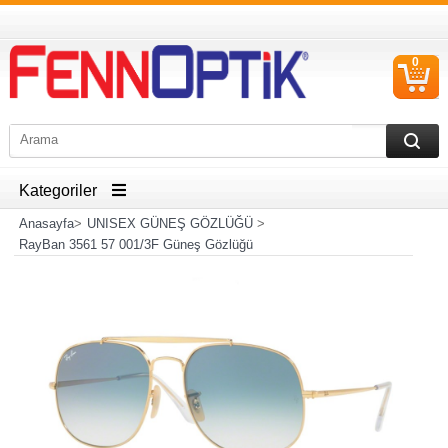
0
S
Ü
Kategoriler
Anasayfa
>
UNISEX GÜNEŞ GÖZLÜĞÜ
>
RayBan 3561 57 001/3F Güneş Gözlüğü