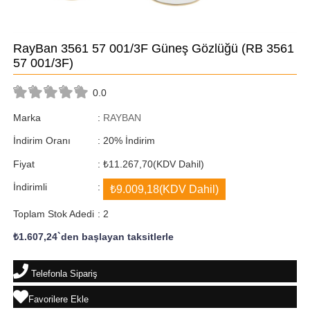
RayBan 3561 57 001/3F Güneş Gözlüğü
(RB 3561
57 001/3F)
0.0
Marka
:
RAYBAN
İndirim Oranı
:
20
%
İndirim
Fiyat
:
₺11.267,70
(KDV Dahil)
İndirimli
:
₺9.009,18
(KDV Dahil)
Toplam Stok Adedi
:
2
₺1.607,24
`den başlayan taksitlerle
Telefonla Sipariş
Favorilere Ekle