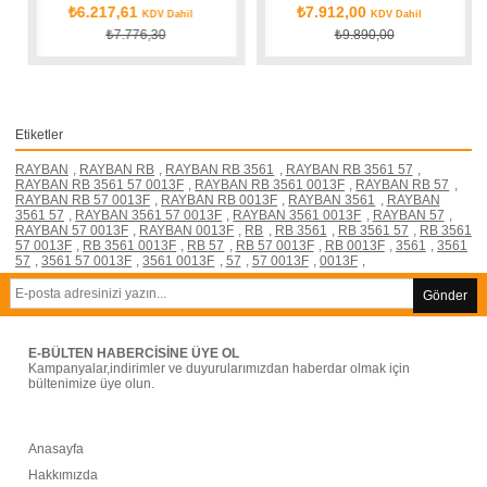
₺6.217,61
₺7.912,00
KDV Dahil
KDV Dahil
₺7.776,30
₺9.890,00
Etiketler
RAYBAN
,
RAYBAN RB
,
RAYBAN RB 3561
,
RAYBAN RB 3561 57
,
RAYBAN RB 3561 57 0013F
,
RAYBAN RB 3561 0013F
,
RAYBAN RB 57
,
RAYBAN RB 57 0013F
,
RAYBAN RB 0013F
,
RAYBAN 3561
,
RAYBAN
3561 57
,
RAYBAN 3561 57 0013F
,
RAYBAN 3561 0013F
,
RAYBAN 57
,
RAYBAN 57 0013F
,
RAYBAN 0013F
,
RB
,
RB 3561
,
RB 3561 57
,
RB 3561
57 0013F
,
RB 3561 0013F
,
RB 57
,
RB 57 0013F
,
RB 0013F
,
3561
,
3561
57
,
3561 57 0013F
,
3561 0013F
,
57
,
57 0013F
,
0013F
,
Gönder
E-BÜLTEN HABERCİSİNE ÜYE OL
Kampanyalar,indirimler ve duyurularımızdan haberdar olmak için
bültenimize üye olun.
Anasayfa
Hakkımızda