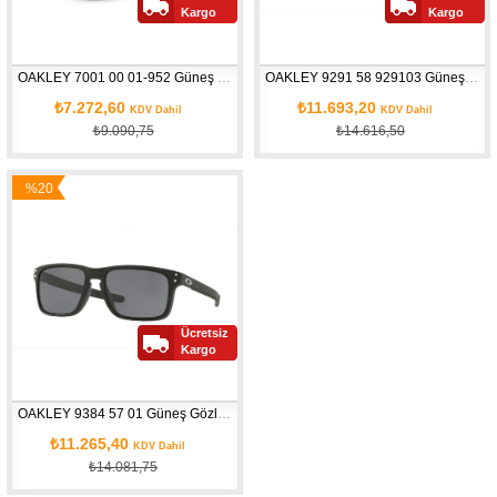
Kargo
Kargo
OAKLEY 7001 00 01-952 Güneş Gözlüğü
OAKLEY 9291 58 929103 Güneş Gözlüğü
₺7.272,60
₺11.693,20
KDV Dahil
KDV Dahil
₺9.090,75
₺14.616,50
%20
İndirim
Ücretsiz
Kargo
OAKLEY 9384 57 01 Güneş Gözlüğü
₺11.265,40
KDV Dahil
₺14.081,75