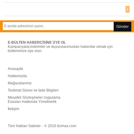
1
Gönder
E-BÜLTEN HABERCİSİNE ÜYE OL
Kampanyalar,indirimler ve duyurularımızdan haberdar olmak için
bültenimize üye olun.
Anasayfa
Hakkımızda
Mağazalarımız
Teslimat Süresi ve İade Bilgileri
Mesafeli Sözleşmeler Uygulama
Esasları Hakkında Yönetmelik
İ
letişim
Tüm Hakları Saklıdır. - © 2016 ticimax.com