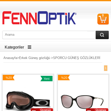
0
S
Ü
Kategoriler
Anasayfa
>
Erkek Güneş gözlüğü
>
SPORCU GÜNEŞ GÖZLÜKLERİ
1
%20
%20
Yeni
İndirim
İndirim
Ürün
Ücretsiz
Ücretsiz