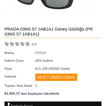
PRADA 03NS 57 1AB1A1 Güneş Gözlüğü
(PR
03NS 57 1AB1A1)
0.0
Marka
:
PRADA
İndirim Oranı
:
20
%
İndirim
Fiyat
:
₺11.109,00
(KDV Dahil)
İndirimli
:
₺8.877,38
(KDV Dahil)
Toplam Stok Adedi
:
1
₺1.583,72
`den başlayan taksitlerle