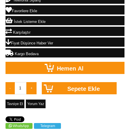
Telefonla Sipariş
Favorilere Ekle
İstek Listeme Ekle
Karşılaştır
Fiyat Düşünce Haber Ver
Kargo Bedava
Tavsiye Et
Yorum Yaz
WhatsApp
Telegram