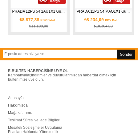
Kargo
Kargo
ü
PRADA 12PS 54 2AU1X1 Güneş Gözlüğü
PRADA 11PS 54 MAQ1X1 Güneş Gözlüğü
₺8.877,38
₺8.234,09
KDV Dahil
KDV Dahil
₺11.109,00
₺10.304,00
Gönder
E-BÜLTEN HABERCİSİNE ÜYE OL
Kampanyalar,indirimler ve duyurularımızdan haberdar olmak için
bültenimize üye olun.
Anasayfa
Hakkımızda
Mağazalarımız
Teslimat Süresi ve İade Bilgileri
Mesafeli Sözleşmeler Uygulama
Esasları Hakkında Yönetmelik