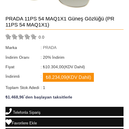
PRADA 11PS 54 MAQ1X1 Güneş Gözlüğü
(PR
11PS 54 MAQ1X1)
0.0
Marka
:
PRADA
İndirim Oranı
:
20
%
İndirim
Fiyat
:
₺10.304,00
(KDV Dahil)
İndirimli
:
₺8.234,09
(KDV Dahil)
Toplam Stok Adedi
:
1
₺1.468,96
`den başlayan taksitlerle
Telefonla Sipariş
Favorilere Ekle