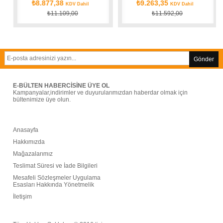
₺8.877,38
₺9.263,35
KDV Dahil
KDV Dahil
₺11.109,00
₺11.592,00
Gönder
E-BÜLTEN HABERCİSİNE ÜYE OL
Kampanyalar,indirimler ve duyurularımızdan haberdar olmak için
bültenimize üye olun.
Anasayfa
Hakkımızda
Mağazalarımız
Teslimat Süresi ve İade Bilgileri
Mesafeli Sözleşmeler Uygulama
Esasları Hakkında Yönetmelik
İ
letişim